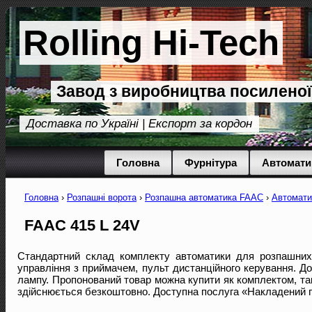
Rolling Hi-Tech
Завод з виробництва посиленої
Доставка по Україні | Експорт за кордон
Головна
Фурнітура
Автомати
Головна
›
Розпашні ворота
›
Розпашна автоматика FAAC
›
Автомати
FAAC 415 L 24V
Стандартний склад комплекту автоматики для розпашних в
управління з приймачем, пульт дистанційного керування. 
лампу. Пропонований товар можна купити як комплектом, так 
здійснюється безкоштовно. Доступна послуга «Накладений п