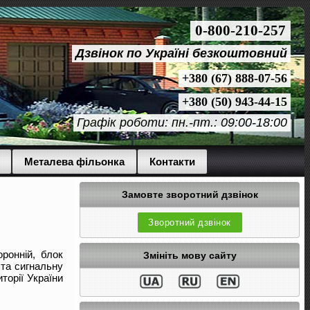
0-800-210-257
Дзвінок по Україні безкоштовний
+380 (67) 888-07-56
+380 (50) 943-44-15
Графік роботи: пн.-пт.: 09:00-18:00
Металева фільонка
Контакти
Замовте зворотний дзвінок
Зворотний дзвінок
ронній, блок
Змініть мову сайту
 та сигнальну
торії України