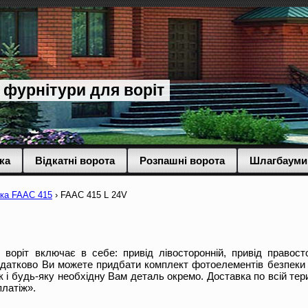
 фурнітури для воріт
ка
Відкатні ворота
Розпашні ворота
Шлагбауми
ка FAAC 415
›
FAAC 415 L 24V
оріт включає в себе: привід лівосторонній, привід правосто
Додатково Ви можете придбати комплект фотоелементів безпеки
і будь-яку необхідну Вам деталь окремо. Доставка по всій тери
латіж».