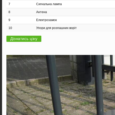
7
Сигнальна лампа
8
Антена
9
Електрозамок
10
Упори для розпашних воріт
Дізнатись ціну