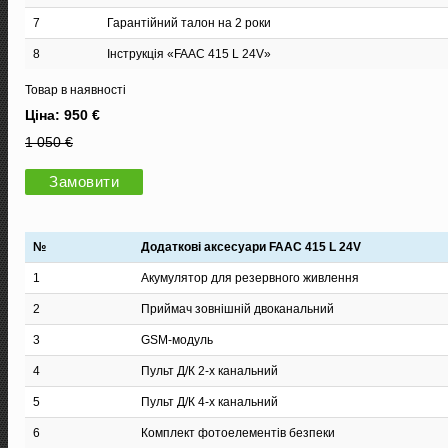
7
Гарантійний талон на 2 роки
8
Інструкція «FAAC 415 L 24V»
Товар в наявності
Ціна: 950 €
1 050 €
Замовити
№
Додаткові аксесуари FAAC 415 L 24V
1
Акумулятор для резервного живлення
2
Приймач зовнішній двоканальний
3
GSM-модуль
4
Пульт Д/К 2-х канальний
5
Пульт Д/К 4-х канальний
6
Комплект фотоелементів безпеки