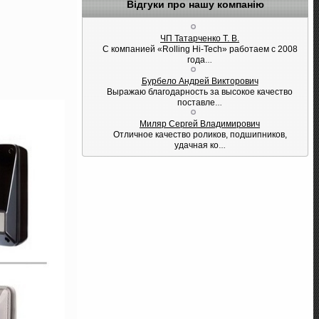
Відгуки про нашу компанію
ЧП Татарченко Т. В.
С компанией «Rolling Hi-Tech» работаем с 2008
года
…
Бурбело Андрей Викторович
Выражаю благодарность за высокое качество
поставле
…
Миляр Сергей Владимирович
Отличное качество роликов, подшипников,
удачная ко
…