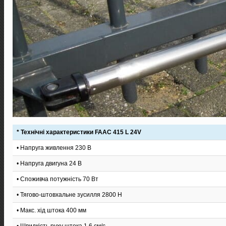
* Технічні характеристики FAAC 415 L 24V
• Напруга живлення 230 В
• Напруга двигуна 24 В
• Споживча потужність 70 Вт
• Тягово-штовхальне зусилля 2800 Н
• Макс. хід штока 400 мм