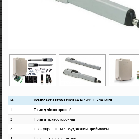
№
Комплект автоматики FAAC 415 L 24V MINI
1
Привід лівосторонній
2
Привід правосторонній
3
Блок управління з вбудованим приймачем
4
Пульт Д/К 2-х канальний