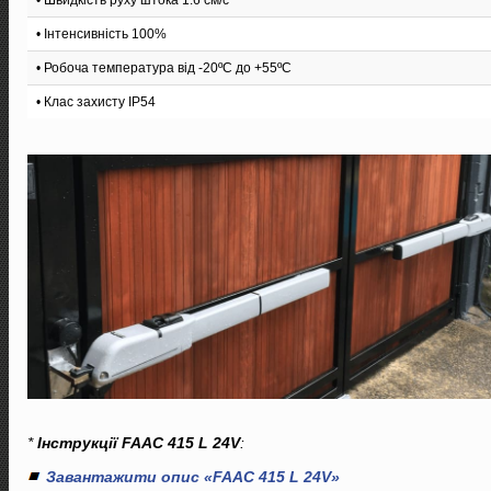
• Швидкість руху штока 1.6 см/с
• Інтенсивність 100%
• Робоча температура від -20ºС до +55ºС
• Клас захисту IP54
*
Інструкції FAAC 415 L 24V
:
Завантажити опис «FAAC 415 L 24V»