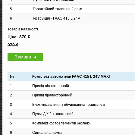
5
Гарантійний талон на 2 роки
6
Інструкція «FAAC 415 L 24V»
Товар в наявності
Ціна: 870 €
970 €
Замовити
№
Комплект автоматики FAAC 415 L 24V MAXI
1
Привід лівосторонній
2
Привід правосторонній
3
Блок управління з вбудованим приймачем
4
Пульт Д/К 2-х канальний
5
Комплект фотоелементів безпеки
6
Сигнальна лампа