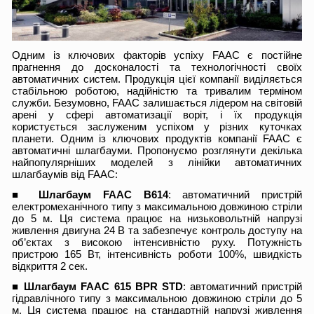
Одним із ключових факторів успіху FAAC є постійне
прагнення до досконалості та технологічності своїх
автоматичних систем. Продукція цієї компанії виділяється
стабільною роботою, надійністю та тривалим терміном
служби. Безумовно, FAAC залишається лідером на світовій
арені у сфері автоматизації воріт, і їх продукція
користується заслуженим успіхом у різних куточках
планети. Одним із ключових продуктів компанії FAAC є
автоматичні шлагбауми. Пропонуємо розглянути декілька
найпопулярніших моделей з лінійки автоматичних
шлагбаумів від FAAC:
■
Шлагбаум FAAC В614
: автоматичний пристрій
електромеханічного типу з максимальною довжиною стріли
до 5 м. Ця система працює на низьковольтній напрузі
живлення двигуна 24 В та забезпечує контроль доступу на
об’єктах з високою інтенсивністю руху. Потужність
пристрою 165 Вт, інтенсивність роботи 100%, швидкість
відкриття 2 сек.
■
Шлагбаум FAAC 615 BPR STD
: автоматичний пристрій
гідравлічного типу з максимальною довжиною стріли до 5
м. Ця система працює на стандартній напрузі живлення