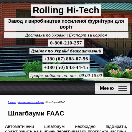
Rolling Hi-Tech
Завод з виробництва посиленої фурнітури для
воріт
Доставка по Україні | Експорт за кордон
0-800-210-257
Дзвінок по Україні безкоштовний
+380 (67) 888-07-56
+380 (50) 943-44-15
Графік роботи: пн.-пт.: 09:00-18:00
Меню
Головна
›
Автоматичні шлагбауми
›
Шлагбауми FAAC
Шлагбауми FAAC
Автоматичний шлагбаум необхідно підбирати,
орієнтуючись на ширину перекриваємої проїжджої частини,