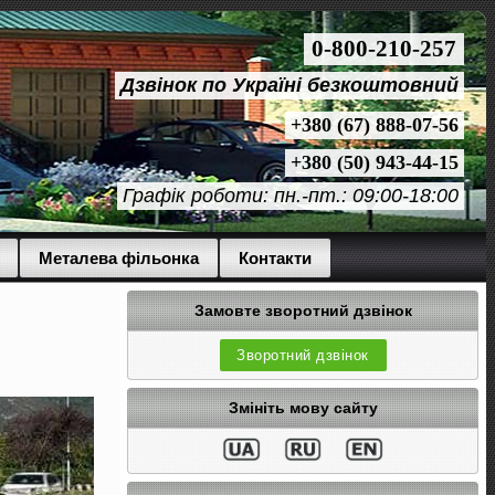
0-800-210-257
Дзвінок по Україні безкоштовний
+380 (67) 888-07-56
+380 (50) 943-44-15
Графік роботи: пн.-пт.: 09:00-18:00
Металева фільонка
Контакти
Замовте зворотний дзвінок
Зворотний дзвінок
Змініть мову сайту