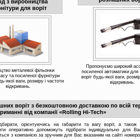
од з виробництва
нітури для воріт
Пропонуємо широкий ас
цтво металевої фільонки
посиленої автоматики для
асу та посиленої фурнітури
воріт будь-якої ваги, розмі
дь-якої ваги, розміру і частоти
відкривань.
відкривань.
них воріт з безкоштовною доставкою по всій тер
риманні від компанії «Rolling Hi-Tech»
бирати, орієнтуючись на габарити та вагу воріт, а також і
анти оперативно допоможуть підібрати індивідуально для В
іться з компанією за зручним для Вас вказаним на сайті номер