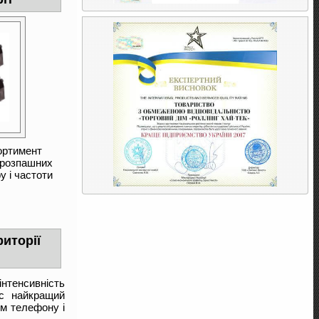
ортимент
 розпашних
ру і частоти
иторії
нтенсивність
ас найкращий
ом телефону і