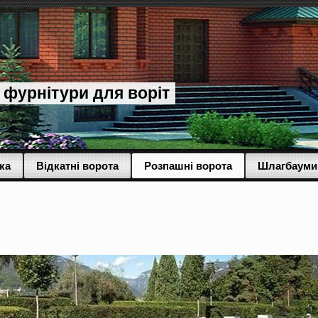
 фурнітури для воріт
ка
Відкатні ворота
Розпашні ворота
Шлагбауми