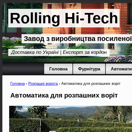
Rolling Hi-Tech
Завод з виробництва посиленої
Доставка по Україні | Експорт за кордон
Головна
Фурнітура
Автомати
Головна
›
Розпашні ворота
›
Автоматика для розпашних воріт
Автоматика для розпашних воріт