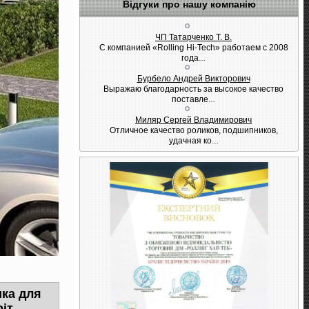
Відгуки про нашу компанію
ЧП Татарченко Т. В.
С компанией «Rolling Hi-Tech» работаем с 2008
года
…
Бурбело Андрей Викторович
Выражаю благодарность за высокое качество
поставле
…
Миляр Сергей Владимирович
Отличное качество роликов, подшипников,
удачная ко
…
ка для
іт