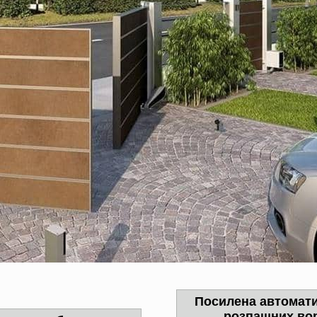
Посилена автомати
розпашних вор