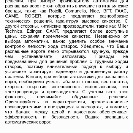
решений. При выборе производителя автоматики для
распашных ворот стоит обратить внимание на итальянские
бренды, такие как Rotelli, Comunello, Nice, BFT, FAAC,
CAME, ROGER, которые предлагают разнообразие
технических решений, гарантируя высокое качество. С
другой стороны, китайские производители, такие как Miller
Technics, Edinger, GANT, предлагают более доступные
цены, сохраняя приемлемое качество. Независимо от
выбора автоматики, важно уделить особое внимание
контролю легкости хода створок. Убедитесь, что Ваши
распашные ворота легко открываются вручную, прежде
чем устанавливать автоматику. Приводы не
предназначены для решения проблем с трудным ходом
створок, поэтому внимательный подход к выбору и
установке гарантирует надежную и долговечную работу
системы. В итоге, при выборе автоматики для распашных
ворот, необходимо учесть габариты створок, вес полотна,
скорость открытия, интенсивность использования, тип
электропривода и производителя. С учетом всех этих
факторов, принимайте обдуманные решения.
Ориентируйтесь на характеристики, предоставляемые
производителями в инструкциях и паспортах, и помните,
что баланс между ценой и качеством обеспечивает
эффективность и безопасность Ваших распашных
автоматических ворот.