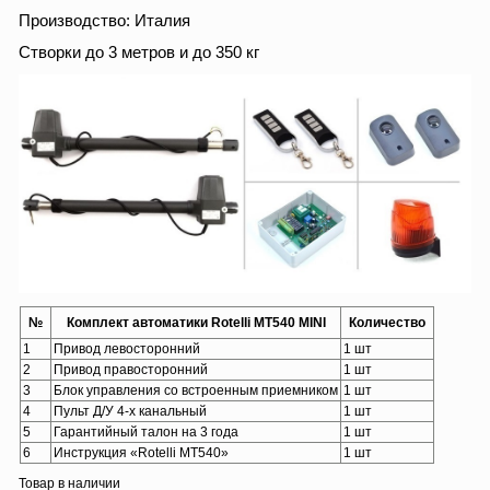
Производство: Италия
Створки до 3 метров и до 350 кг
№
Комплект автоматики Rotelli MT540 MINI
Количество
1
Привод левосторонний
1 шт
2
Привод правосторонний
1 шт
3
Блок управления со встроенным приемником
1 шт
4
Пульт Д/У 4-х канальный
1 шт
5
Гарантийный талон на 3 года
1 шт
6
Инструкция «Rotelli MT540»
1 шт
Товар в наличии