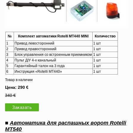
№
Комплект автоматики Rotelli MT440 MINI
Количество
1
Привод левосторонний
1 шт
2
Привод правосторонний
1 шт
3
Блок управления со встроенным приемником
1 шт
4
Пульт Д/У 4-х канальный
1 шт
5
Гарантийный талон на 3 года
1 шт
6
Инструкция «Rotelli MT440»
1 шт
Товар в наличии
Цена: 290 €
340 €
Заказать
■
Автоматика для распашных ворот Rotelli
MT540