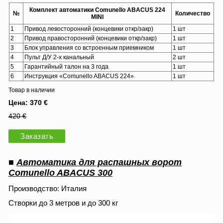
Комплект автоматики Comunello ABACUS 224
№
Количество
MINI
1
Привод левосторонний (концевики откр/закр)
1 шт
2
Привод правосторонний (концевики откр/закр)
1 шт
3
Блок управления со встроенным приемником
1 шт
4
Пульт Д/У 2-х канальный
2 шт
5
Гарантийный талон на 3 года
1 шт
6
Инструкция «Comunello ABACUS 224»
1 шт
Товар в наличии
Цена: 370 €
420 €
Заказать
■
Автоматика для распашных ворот
Comunello ABACUS 300
Производство: Италия
Створки до 3 метров и до 300 кг