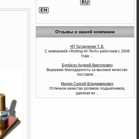
Отзывы о нашей компании
ЧП Татарченко Т. В.
С компанией «Rolling Hi-Tech» работаем с 2008
года
…
Бурбело Андрей Викторович
Выражаю благодарность за высокое качество
поставле
…
Миляр Сергей Владимирович
Отличное качество роликов, подшипников,
удачная ко
…