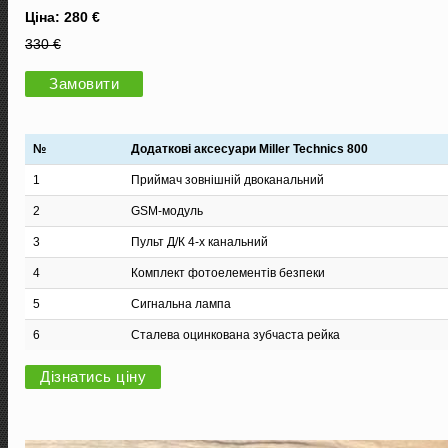
Ціна: 280 €
330 €
Замовити
№
Додаткові аксесуари Miller Technics 800
1
Приймач зовнішній двоканальний
2
GSM-модуль
3
Пульт Д/К 4-х канальний
4
Комплект фотоелементів безпеки
5
Сигнальна лампа
6
Сталева оцинкована зубчаста рейка
Дізнатись ціну