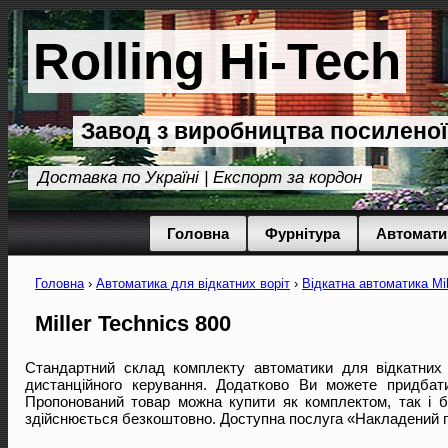
Rolling Hi-Tech
Завод з виробництва посиленої
Доставка по Україні | Експорт за кордон
Головна
Фурнітура
Автомати
Головна
›
Автоматика для відкатних воріт
›
Відкатна автоматика Mil
Miller Technics 800
Стандартний склад комплекту автоматики для відкатних 
дистанційного керування. Додатково Ви можете придбат
Пропонований товар можна купити як комплектом, так і б
здійснюється безкоштовно. Доступна послуга «Накладений п