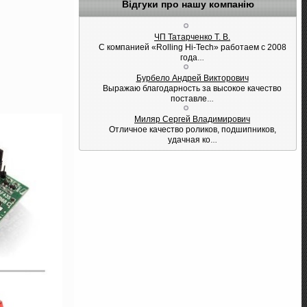
Відгуки про нашу компанію
ЧП Татарченко Т. В.
С компанией «Rolling Hi-Tech» работаем с 2008
года
…
Бурбело Андрей Викторович
Выражаю благодарность за высокое качество
поставле
…
Миляр Сергей Владимирович
Отличное качество роликов, подшипников,
удачная ко
…