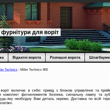
 фурнітури для воріт
ка
Відкатні ворота
Розпашні ворота
Шлагбауми
ler Technics
›
Miller Technics 800
воріт включає в себе: привід з блоком управління та прий
и комплект фотоелементів безпеки, сигнальну лампу та зуб
удь-яку необхідну Вам деталь окремо. Доставка по всій терит
латіж».