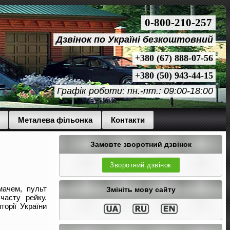
0-800-210-257
Дзвінок по Україні безкоштовний
+380 (67) 888-07-56
+380 (50) 943-44-15
Графік роботи: пн.-пт.: 09:00-18:00
Металева фільонка
Контакти
Замовте зворотний дзвінок
Зворотний дзвінок
мачем, пульт
Змініть мову сайту
часту рейку.
орії України