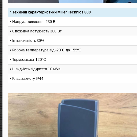
* Технічні характеристики Miller Technics 800
• Напруга живлення 230 В
• Споживча потужність 300 Вт
• Інтенсивність 30%
• Робоча температура від -20ºС до +55ºС
• Термозахист 120°C
• Швидкість відкриття 10 м/хв
• Клас захисту IP44