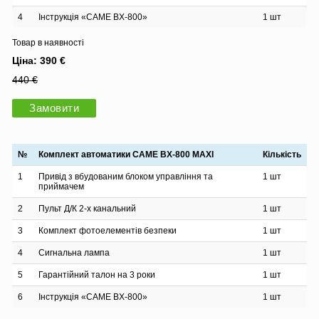
4
Інструкція «CAME BX-800»
1 шт
Товар в наявності
Ціна: 390 €
440 €
Замовити
№
Комплект автоматики CAME BX-800 MAXI
Кількість
1
Привід з вбудованим блоком управління та
1 шт
приймачем
2
Пульт Д/К 2-х канальний
1 шт
3
Комплект фотоелементів безпеки
1 шт
4
Сигнальна лампа
1 шт
5
Гарантійний талон на 3 роки
1 шт
6
Інструкція «CAME BX-800»
1 шт