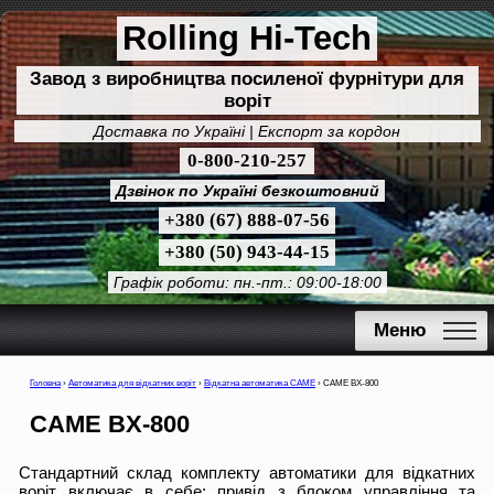
Rolling Hi-Tech
Завод з виробництва посиленої фурнітури для
воріт
Доставка по Україні | Експорт за кордон
0-800-210-257
Дзвінок по Україні безкоштовний
+380 (67) 888-07-56
+380 (50) 943-44-15
Графік роботи: пн.-пт.: 09:00-18:00
Меню
Головна
›
Автоматика для відкатних воріт
›
Відкатна автоматика CAME
›
CAME BX-800
CAME BX-800
Стандартний склад комплекту автоматики для відкатних
воріт включає в себе: привід з блоком управління та