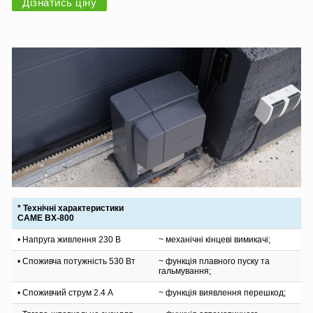
Дізнатись ціну
* Технічні характеристики
CAME BX-800
• Напруга живлення 230 В
~ механічні кінцеві вимикачі;
• Споживча потужність 530 Вт
~ функція плавного пуску та
гальмування;
• Споживчий струм 2.4 А
~ функція виявлення перешкод;