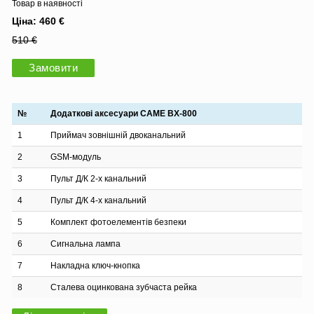
Товар в наявності
Ціна: 460 €
510 €
Замовити
№
Додаткові аксесуари CAME BX-800
1
Приймач зовнішній двоканальний
2
GSM-модуль
3
Пульт Д/К 2-х канальний
4
Пульт Д/К 4-х канальний
5
Комплект фотоелементів безпеки
6
Сигнальна лампа
7
Накладна ключ-кнопка
8
Сталева оцинкована зубчаста рейка