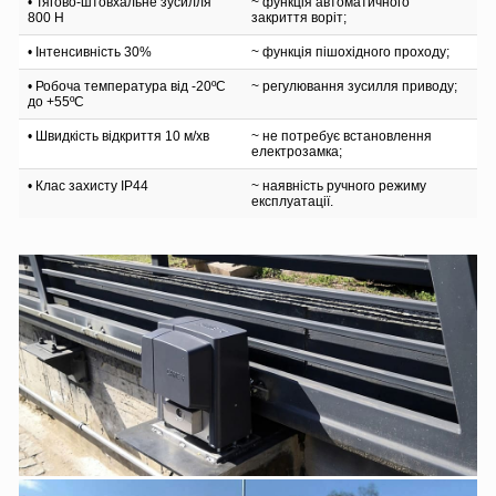
• Тягово-штовхальне зусилля
~ функція автоматичного
800 Н
закриття воріт;
• Інтенсивність 30%
~ функція пішохідного проходу;
• Робоча температура від -20ºС
~ регулювання зусилля приводу;
до +55ºС
• Швидкість відкриття 10 м/хв
~ не потребує встановлення
електрозамка;
• Клас захисту IP44
~ наявність ручного режиму
експлуатації.