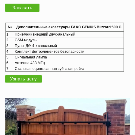
Заказать
№
Дополнительные аксессуары FAAC GENIUS Blizzard 500 C
1
Приемник внешний двухканальный
2
GSM-модуль
3
Пульт Д/У 4-х канальный
4
Комплект фотоэлементов безопасности
5
Сигнальная лампа
6
Антенна 433 МГц
7
Стальная оцинкованная зубчатая рейка
Узнать цену