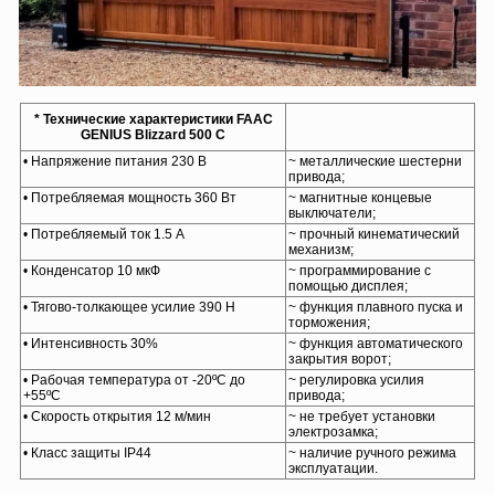
* Технические характеристики FAAC
GENIUS Blizzard 500 C
• Напряжение питания 230 В
~ металлические шестерни
привода;
• Потребляемая мощность 360 Вт
~ магнитные концевые
выключатели;
• Потребляемый ток 1.5 А
~ прочный кинематический
механизм;
• Конденсатор 10 мкФ
~ программирование с
помощью дисплея;
• Тягово-толкающее усилие 390 Н
~ функция плавного пуска и
торможения;
• Интенсивность 30%
~ функция автоматического
закрытия ворот;
• Рабочая температура от -20ºС до
~ регулировка усилия
+55ºС
привода;
• Скорость открытия 12 м/мин
~ не требует установки
электрозамка;
• Класс защиты IP44
~ наличие ручного режима
эксплуатации.