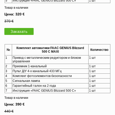
5
Инструкция «FAAC GENIUS Blizzard 500 C»
1 шт
Товар в наличии
Цена: 320 €
370 €
Заказать
Комплект автоматики FAAC GENIUS Blizzard
№
Количество
500 C MAXI
1
Привод c металлическим редуктором и блоком
1 шт
управления
2
Приемник 1-канальный
1 шт
3
Пульт Д/У 4-х канальный 433 МГц
1 шт
4
Комплект фотоэлементов безопасности
1 шт
5
Сигнальная лампа
1 шт
6
Гарантийный талон на 2 года
1 шт
7
Инструкция «FAAC GENIUS Blizzard 500 C»
1 шт
Товар в наличии
Цена: 390 €
440 €