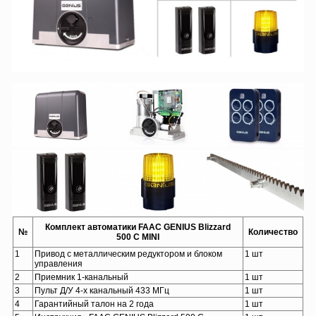
Комплект автоматики FAAC GENIUS Blizzard
№
Количество
500 C MINI
1
Привод c металлическим редуктором и блоком
1 шт
управления
2
Приемник 1-канальный
1 шт
3
Пульт Д/У 4-х канальный 433 МГц
1 шт
4
Гарантийный талон на 2 года
1 шт