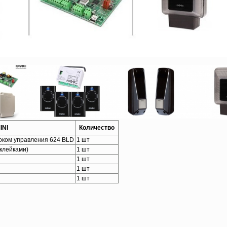
INI
Количество
локом управления 624 BLD
1 шт
клейками)
1 шт
1 шт
1 шт
1 шт