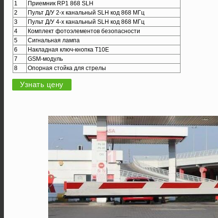
1
Приемник RP1 868 SLH
2
Пульт Д/У 2-х канальный SLH код 868 МГц
3
Пульт Д/У 4-х канальный SLH код 868 МГц
4
Комплект фотоэлементов безопасности
5
Сигнальная лампа
6
Накладная ключ-кнопка T10E
7
GSM-модуль
8
Опорная стойка для стрелы
Узнать цену