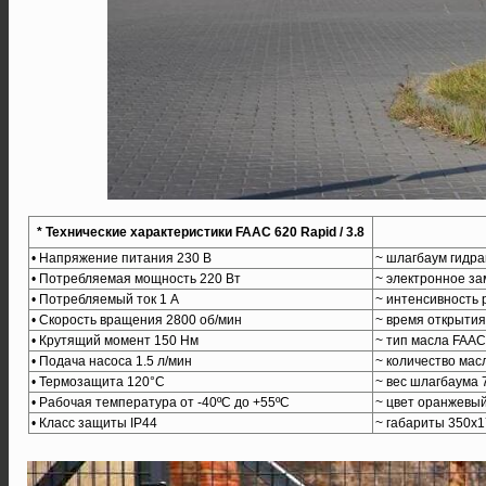
* Технические характеристики FAAC 620 Rapid / 3.8
• Напряжение питания 230 В
~ шлагбаум гидра
• Потребляемая мощность 220 Вт
~ электронное за
• Потребляемый ток 1 А
~ интенсивность
• Скорость вращения 2800 об/мин
~ время открытия 
• Крутящий момент 150 Нм
~ тип масла FAAC
• Подача насоса 1.5 л/мин
~ количество масл
• Термозащита 120°C
~ вес шлагбаума 7
• Рабочая температура от -40ºС до +55ºС
~ цвет оранжевый
• Класс защиты IP44
~ габариты 350х1