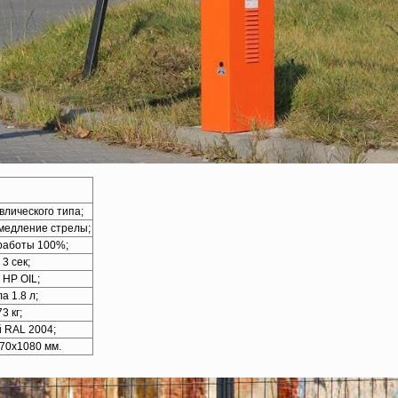
влического типа;
медление стрелы;
 работы 100%;
3 сек;
 HP OIL;
а 1.8 л;
3 кг;
 RAL 2004;
70х1080 мм.