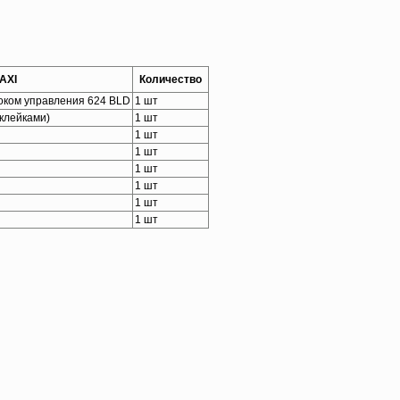
AXI
Количество
локом управления 624 BLD
1 шт
клейками)
1 шт
1 шт
1 шт
1 шт
1 шт
1 шт
1 шт