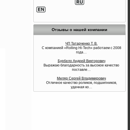
Отзывы о нашей компании
ЧП Татарченко Т. В.
С компанией «Rolling Hi-Tech» работаем с 2008
года
…
Бурбело Андрей Викторович
Выражаю благодарность за высокое качество
поставле
…
Миляр Сергей Владимирович
Отличное качество роликов, подшипников,
удачная ко
…