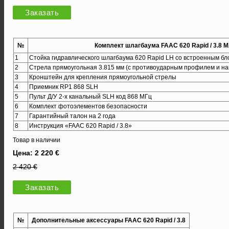
Заказать
№
Комплект шлагбаума FAAC 620 Rapid / 3.8 M
1
Стойка гидравлического шлагбаума 620 Rapid LH со встроенным б
2
Стрела прямоугольная 3.815 мм (с противоударным профилем и на
3
Кронштейн для крепления прямоугольной стрелы
4
Приемник RP1 868 SLH
5
Пульт Д/У 2-х канальный SLH код 868 МГц
6
Комплект фотоэлементов безопасности
7
Гарантийный талон на 2 года
8
Инструкция «FAAC 620 Rapid / 3.8»
Товар в наличии
Цена: 2 220 €
2 420 €
Заказать
№
Дополнительные аксессуары FAAC 620 Rapid / 3.8