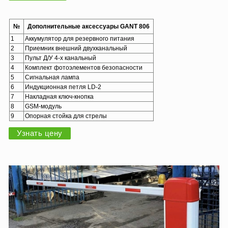
№
Дополнительные аксессуары GANT 806
1
Аккумулятор для резервного питания
2
Приемник внешний двухканальный
3
Пульт Д/У 4-х канальный
4
Комплект фотоэлементов безопасности
5
Сигнальная лампа
6
Индукционная петля LD-2
7
Накладная ключ-кнопка
8
GSM-модуль
9
Опорная стойка для стрелы
Узнать цену