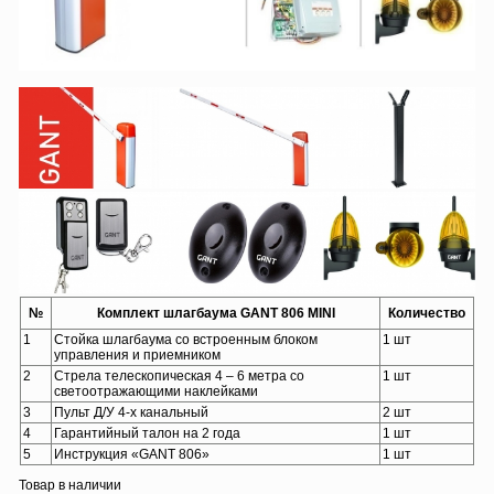
№
Комплект шлагбаума GANT 806 MINI
Количество
1
Стойка шлагбаума со встроенным блоком
1 шт
управления и приемником
2
Стрела телескопическая 4 – 6 метра со
1 шт
светоотражающими наклейками
3
Пульт Д/У 4-х канальный
2 шт
4
Гарантийный талон на 2 года
1 шт
5
Инструкция «GANT 806»
1 шт
Товар в наличии