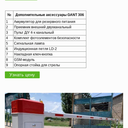
№
Дополнительные аксессуары GANT 306
1
Аккумулятор для резервного питания
2
Приемник внешний двухканальный
3
Пульт Д/У 4-х канальный
4
Комплект фотоэлементов безопасности
5
Сигнальная лампа
6
Индукционная петля LD-2
7
Накладная ключ-кнопка
8
GSM-модуль
9
Опорная стойка для стрелы
Узнать цену