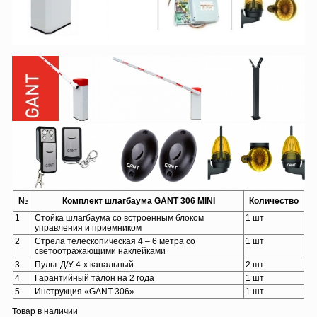
№
Комплект шлагбаума GANT 306 MINI
Количество
1
Стойка шлагбаума со встроенным блоком
1 шт
управления и приемником
2
Стрела телескопическая 4 – 6 метра со
1 шт
светоотражающими наклейками
3
Пульт Д/У 4-х канальный
2 шт
4
Гарантийный талон на 2 года
1 шт
5
Инструкция «GANT 306»
1 шт
Товар в наличии