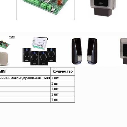
MINI
Количество
енным блоком управления E680
1 шт
1 шт
1 шт
1 шт
1 шт