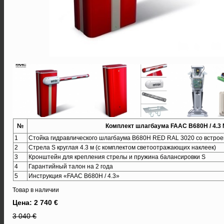
№
Комплект шлагбаума FAAC B680H / 4.3 
1
Стойка гидравлического шлагбаума B680H RED RAL 3020 со встро
2
Стрела S круглая 4.3 м (с комплектом светоотражающих наклеек)
3
Кронштейн для крепления стрелы и пружина балансировки S
4
Гарантийный талон на 2 года
5
Инструкция «FAAC B680H / 4.3»
Товар в наличии
Цена: 2 740 €
3 040 €