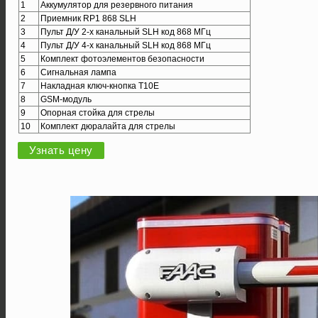
1
Аккумулятор для резервного питания
2
Приемник RP1 868 SLH
3
Пульт Д/У 2-х канальный SLH код 868 МГц
4
Пульт Д/У 4-х канальный SLH код 868 МГц
5
Комплект фотоэлементов безопасности
6
Сигнальная лампа
7
Накладная ключ-кнопка T10E
8
GSM-модуль
9
Опорная стойка для стрелы
10
Комплект дюралайта для стрелы
Узнать цену