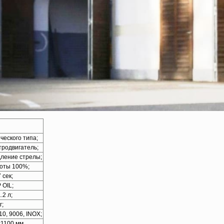
ческого типа;
тродвигатель;
дление стрелы;
боты 100%;
 сек;
 OIL;
.2 л;
г;
10, 9006, INOX;
1100 мм.