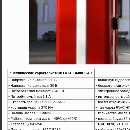
* Технические характеристики FAAC B680H / 4.3
• Напряжение питания 230 В
~ шлагбаум гидравли
• Напряжение двигателя 36 В
~ бесщеточный элек
• Потребляемая мощность 240 Вт
~ электронное заме
• Потребляемый ток 1.1 А
~ интенсивность ра
• Скорость вращения 6000 об/мин
~ время открытия 2.7
• Крутящий момент 370 Нм
~ тип масла FAAC HP
• Подача насоса 3.2 л/мин
~ количество масла 1
• Рабочая температура от -40ºС до +55ºС
~ вес шлагбаума 85 к
• Класс защиты IP56
~ RAL 3020, 5011, 90
• Плата управления FAAC E680
~ габариты 469х279х