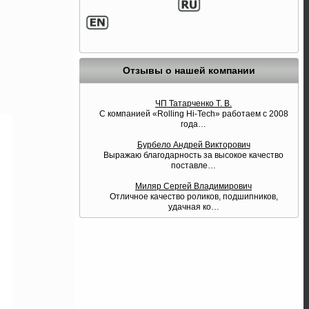
Отзывы о нашей компании
ЧП Татарченко Т. В.
С компанией «Rolling Hi-Tech» работаем с 2008
года
…
Бурбело Андрей Викторович
Выражаю благодарность за высокое качество
поставле
…
Миляр Сергей Владимирович
Отличное качество роликов, подшипников,
удачная ко
…