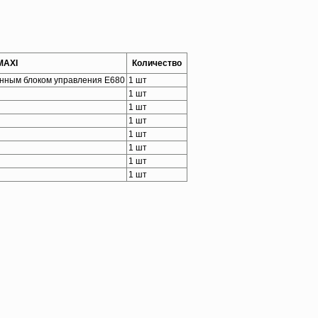
MAXI
Количество
енным блоком управления E680
1 шт
1 шт
1 шт
1 шт
1 шт
1 шт
1 шт
1 шт