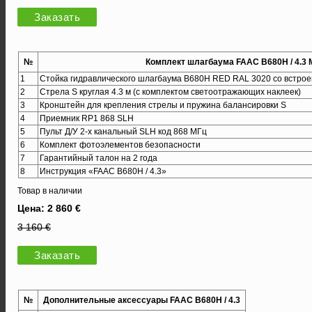
Заказать
№
Комплект шлагбаума FAAC B680H / 4.3 
1
Стойка гидравлического шлагбаума B680H RED RAL 3020 со встро
2
Стрела S круглая 4.3 м (с комплектом светоотражающих наклеек)
3
Кронштейн для крепления стрелы и пружина балансировки S
4
Приемник RP1 868 SLH
5
Пульт Д/У 2-х канальный SLH код 868 МГц
6
Комплект фотоэлементов безопасности
7
Гарантийный талон на 2 года
8
Инструкция «FAAC B680H / 4.3»
Товар в наличии
Цена: 2 860 €
3 160 €
Заказать
№
Дополнительные аксессуары FAAC B680H / 4.3